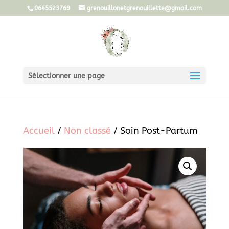
0645523769
grenouillonetgrenouillette@gmail.com
Sélectionner une page
Accueil
/
Non classé
/ Soin Post-Partum