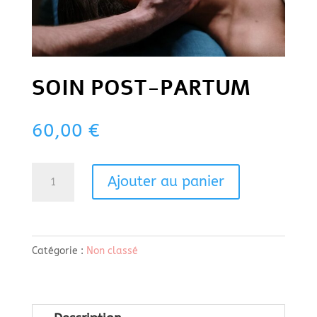
SOIN POST-PARTUM
60,00
€
quantité
Ajouter au panier
de
Soin
Post-
Catégorie :
Non classé
Partum